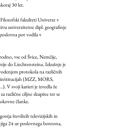
skoraj 30 let.
ilozofski fakulteti Univerze v
ivu univerzitetne dipl. geografinje
 poslovna pot vodila v
rodno, vse od Švice, Nemčije,
nije do Liechtensteina.
Izkušnje je
vodenjem protokola na različnih
h inštitucijah (MZZ, MORS,
V svoji karieri je izvedla že
a različne ciljne skupine ter se
okovne članke.
 gostja šte
vilnih televizijskih in
njiga 24 ur poslovnega bontona,