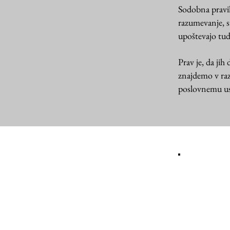
Sodobna pravi
razumevanje, s
upoštevajo tudi
Prav je, da ji
znajdemo v raz
poslovnemu usp