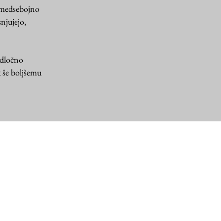
o medsebojno
njujejo,
odločno
k še boljšemu