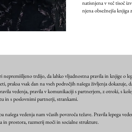
natisnjena v več tisoč iz
njena obsežnejša knjiga z
i nepremišljeno trdijo, da lahko vljudnostna pravila in knjige o l
i, praksa vsak dan na vseh področjih našega življenja dokazuje, da
vila vedenja, pravila v komunikaciji s partnerjem, z otroki, s kole
 in s poslovnimi partnerji, strankami.
 našega vedenja nam včasih povzroča težave. Pravila lepega vede
 in prostora, razmerij moči in socialne str
ukture.