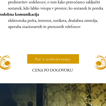
predstavitev sodelavcev, o tem kako pravočasno zaključiti
sestanek, kdo lahko vstopa v prostor, ko sestanek že poteka
Sodobna komunikacija
elektronska pošta, internet, netiketa, družabna omrežja,
uporaba stacionarnih in prenosnih telefonov
Več o izobraževanju
CENA PO DOGOVORU