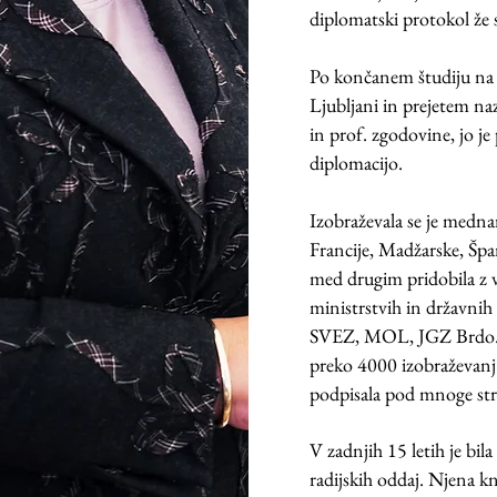
diplomatski protokol že 
Po končanem študiju na F
Ljubljani in prejetem naz
in prof. zgodovine, jo je
diplomacijo.
Izobraževala se je medna
Francije, Madžarske, Špa
med drugim pridobila z 
ministrstvih in državni
SVEZ, MOL, JGZ Brdo…). 
preko 4000 izobraževanj z
podpisala pod mnoge str
V zadnjih 15 letih je bila
radijskih oddaj. Njena k