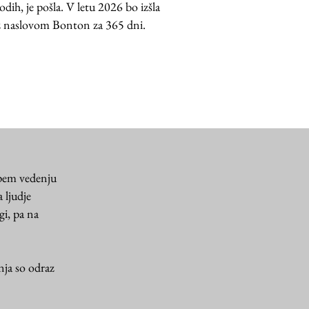
vodih, je pošla. V letu 2026
bo izšla
 nasl
ovom Bonton za 365 dni.
epem vedenju
 ljudje
gi, pa na
nja so odraz