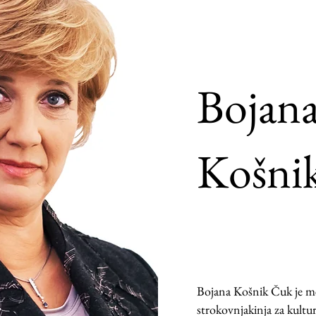
Bojan
Košni
Bojana Košnik Čuk je 
strokovnjakinja za kultu