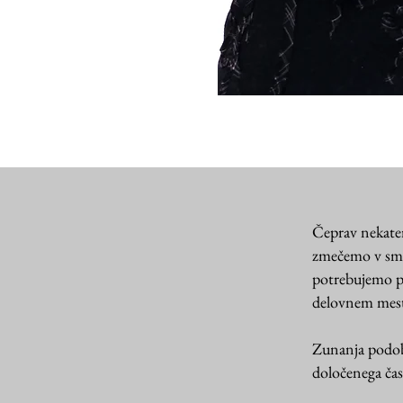
Čeprav nekater
zmečemo v smet
potrebujemo pra
delovnem mestu
Zunanja podoba
določenega časa