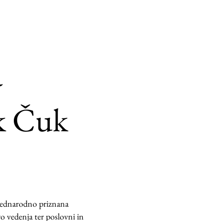
a
k Čuk
mednarodno priznana
ro vedenja ter poslovni in